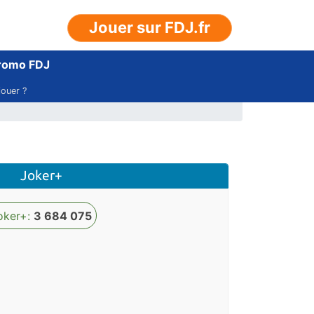
Jouer sur FDJ.fr
romo FDJ
ouer ?
Joker+
oker+:
3 684 075