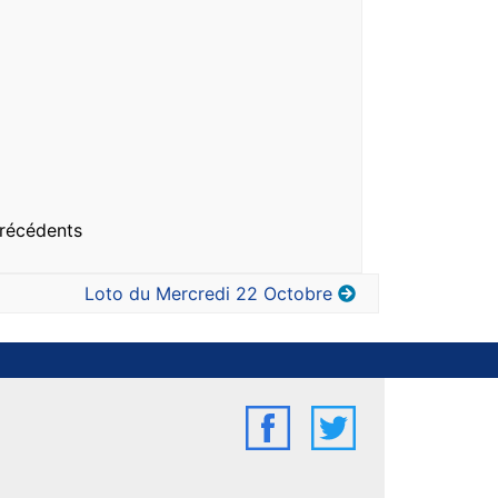
 précédents
Loto du Mercredi 22 Octobre
LBN sur Facebook>
LBN sur Twitter