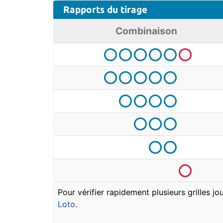
Rapports
du tirage
Combinaison
Pour vérifier rapidement plusieurs grilles j
Loto
.