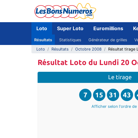
Loto
Super Loto
Euromillions
K
Résultats
Statistiques
Générateur de grilles
Vé
Loto
Résultats
Octobre 2008
Résultat tirage
Résultat Loto du Lundi 20 
Le tirage
7
15
31
43
Afficher selon l'ordre
de 