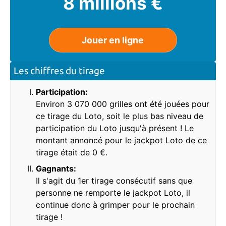
8 millions €
Jouer en ligne
Les chiffres du tirage
Participation:
Environ 3 070 000 grilles ont été jouées pour
ce tirage du Loto, soit le plus bas niveau de
participation du Loto jusqu'à présent ! Le
montant annoncé pour le jackpot Loto de ce
tirage était de 0 €.
Gagnants:
Il s'agit du 1er tirage consécutif sans que
personne ne remporte le jackpot Loto, il
continue donc à grimper pour le prochain
tirage !