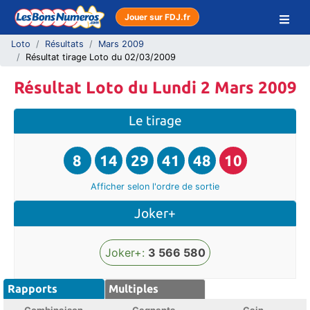
Jouer sur FDJ.fr
Loto
Résultats
Mars 2009
Résultat tirage Loto du 02/03/2009
Résultat Loto du Lundi 2 Mars 2009
Le tirage
8
14
29
41
48
10
Afficher selon l'ordre
de sortie
Joker+
Joker+:
3 566 580
Rapports
Multiples