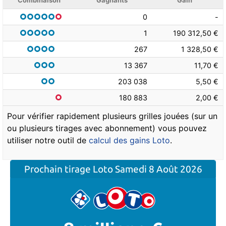
Combinaison
Gagnants
Gain
0
-
1
190 312,50 €
267
1 328,50 €
13 367
11,70 €
203 038
5,50 €
180 883
2,00 €
Pour vérifier rapidement plusieurs grilles jouées (sur un
ou plusieurs tirages avec abonnement) vous pouvez
utiliser notre outil de
calcul des gains Loto
.
Prochain tirage Loto
Samedi 8 Août 2026