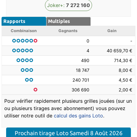
Joker+:
7 272 160
Rapports
Multiples
Combinaison
Gagnants
Gain
0
-
4
40 659,70 €
490
714,30 €
18 747
8,00 €
240 701
4,50 €
306 690
2,00 €
Pour vérifier rapidement plusieurs grilles jouées (sur un
ou plusieurs tirages avec abonnement) vous pouvez
utiliser notre outil de
calcul des gains Loto
.
Prochain tirage Loto
Samedi 8 Août 2026