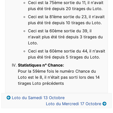
Ceci est la 75ème sortie du 11, il n'avait
plus été tiré depuis 20 tirages du Loto.
Ceci est la 81ème sortie du 23, il n'avait
plus été tiré depuis 10 tirages du Loto.
Ceci est la 60ème sortie du 39, il
n'avait plus été tiré depuis 3 tirages du
Loto.
Ceci est la 60ème sortie du 44, il n'avait
plus été tiré depuis 5 tirages du Loto.
Statistiques n° Chance:
Pour la 59ème fois le numéro Chance du
Loto est le 8, il n'était pas sorti lors des 14
tirages Loto précédents
Loto du Samedi 13 Octobre
Loto du Mercredi 17 Octobre