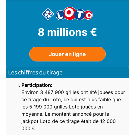
8 millions €
Jouer en ligne
Les chiffres du tirage
Participation:
Environ 3 487 900 grilles ont été jouées pour
ce tirage du Loto, ce qui est plus faible que
les 5 199 000 grilles Loto jouées en
moyenne. Le montant annoncé pour le
jackpot Loto de ce tirage était de 12 000
000 €.