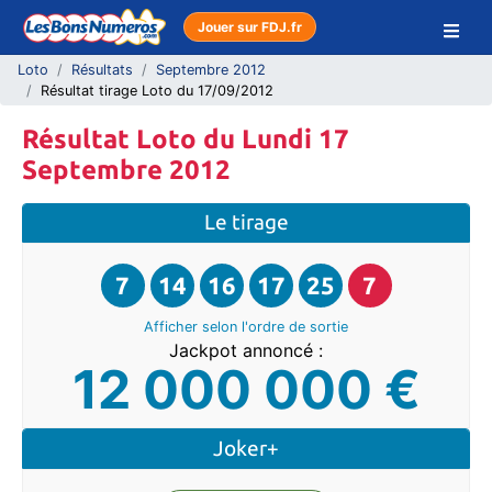
Jouer sur FDJ.fr
Loto
Résultats
Septembre 2012
Résultat tirage Loto du 17/09/2012
Résultat Loto du Lundi 17
Septembre 2012
Le tirage
7
14
16
17
25
7
Afficher selon l'ordre
de sortie
Jackpot annoncé :
12 000 000 €
Joker+