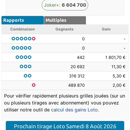
Joker+:
6 604 700
Rapports
Multiples
Combinaison
Gagnants
Gain
0
-
0
-
442
1 801,70 €
20 692
11,30 €
316 312
5,30 €
489 870
2,00 €
Pour vérifier rapidement plusieurs grilles jouées (sur un
ou plusieurs tirages avec abonnement) vous pouvez
utiliser notre outil de
calcul des gains Loto
.
Prochain tirage Loto
Samedi 8 Août 2026