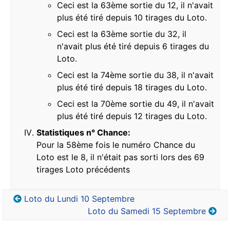
Ceci est la 63ème sortie du 12, il n'avait
plus été tiré depuis 10 tirages du Loto.
Ceci est la 63ème sortie du 32, il
n'avait plus été tiré depuis 6 tirages du
Loto.
Ceci est la 74ème sortie du 38, il n'avait
plus été tiré depuis 18 tirages du Loto.
Ceci est la 70ème sortie du 49, il n'avait
plus été tiré depuis 12 tirages du Loto.
Statistiques n° Chance:
Pour la 58ème fois le numéro Chance du
Loto est le 8, il n'était pas sorti lors des 69
tirages Loto précédents
Loto du Lundi 10 Septembre
Loto du Samedi 15 Septembre