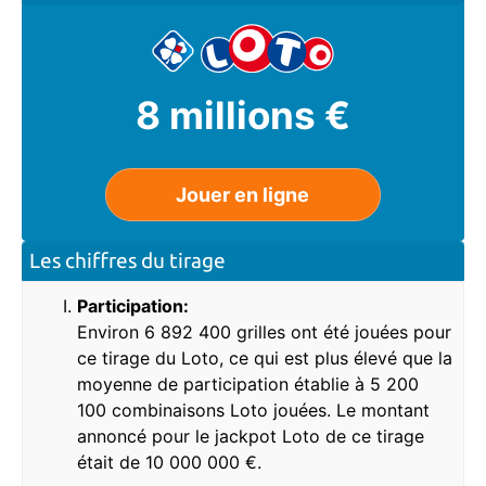
8 millions €
Jouer en ligne
Les chiffres du tirage
Participation:
Environ 6 892 400 grilles ont été jouées pour
ce tirage du Loto, ce qui est plus élevé que la
moyenne de participation établie à 5 200
100 combinaisons Loto jouées. Le montant
annoncé pour le jackpot Loto de ce tirage
était de 10 000 000 €.