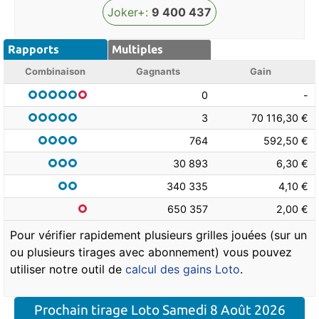
Joker+:
9 400 437
Rapports
Multiples
Combinaison
Gagnants
Gain
0
-
3
70 116,30 €
764
592,50 €
30 893
6,30 €
340 335
4,10 €
650 357
2,00 €
Pour vérifier rapidement plusieurs grilles jouées (sur un
ou plusieurs tirages avec abonnement) vous pouvez
utiliser notre outil de
calcul des gains Loto
.
Prochain tirage Loto
Samedi 8 Août 2026