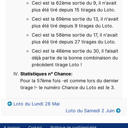
Ceci est la 62ème sortie du 9, il n'avait
plus été tiré depuis 15 tirages du Loto.
Ceci est la 69ème sortie du 13, il n'avait
plus été tiré depuis 9 tirages du Loto.
Ceci est la 58ème sortie du 17, il n'avait
plus été tiré depuis 27 tirages du Loto.
Ceci est la 48ème sortie du 30, il faisait
déjà partie de la bonne combinaison du
précédent tirage Loto !
Statistiques n° Chance:
Pour la 57ème fois -et comme lors du dernier
tirage !- le numéro Chance du Loto est le 3.
Loto du Lundi 28 Mai
Loto du Samedi 2 Juin
A propos
Contact
Politique de confidentialité