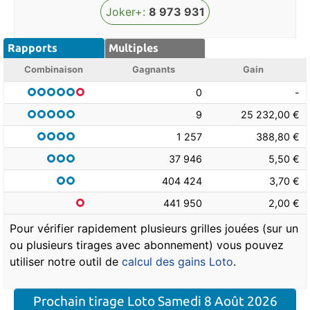
Joker+:
8 973 931
Rapports
Multiples
Combinaison
Gagnants
Gain
0
-
9
25 232,00 €
1 257
388,80 €
37 946
5,50 €
404 424
3,70 €
441 950
2,00 €
Pour vérifier rapidement plusieurs grilles jouées (sur un
ou plusieurs tirages avec abonnement) vous pouvez
utiliser notre outil de
calcul des gains Loto
.
Prochain tirage Loto
Samedi 8 Août 2026