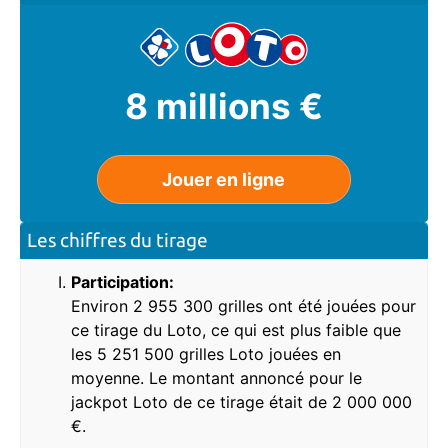
8 millions €
Jouer en ligne
Les chiffres du tirage
Participation:
Environ 2 955 300 grilles ont été jouées pour
ce tirage du Loto, ce qui est plus faible que
les 5 251 500 grilles Loto jouées en
moyenne. Le montant annoncé pour le
jackpot Loto de ce tirage était de 2 000 000
€.