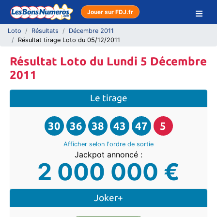
Jouer sur FDJ.fr
Loto
Résultats
Décembre 2011
Résultat tirage Loto du 05/12/2011
Résultat Loto du Lundi 5 Décembre
2011
Le tirage
30
36
38
43
47
5
Afficher selon l'ordre
de sortie
Jackpot annoncé :
2 000 000 €
Joker+