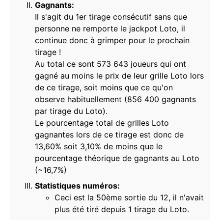
Gagnants:
Il s'agit du 1er tirage consécutif sans que
personne ne remporte le jackpot Loto, il
continue donc à grimper pour le prochain
tirage !
Au total ce sont 573 643 joueurs qui ont
gagné au moins le prix de leur grille Loto lors
de ce tirage, soit moins que ce qu'on
observe habituellement (856 400 gagnants
par tirage du Loto).
Le pourcentage total de grilles Loto
gagnantes lors de ce tirage est donc de
13,60% soit 3,10% de moins que le
pourcentage théorique de gagnants au Loto
(~16,7%)
Statistiques numéros:
Ceci est la 50ème sortie du 12, il n'avait
plus été tiré depuis 1 tirage du Loto.