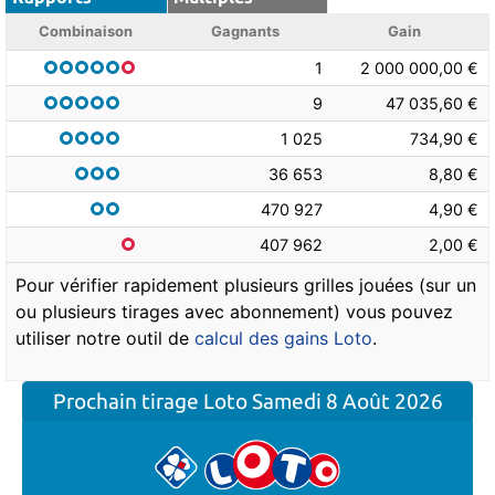
Combinaison
Gagnants
Gain
1
2 000 000,00 €
9
47 035,60 €
1 025
734,90 €
36 653
8,80 €
470 927
4,90 €
407 962
2,00 €
Pour vérifier rapidement plusieurs grilles jouées (sur un
ou plusieurs tirages avec abonnement) vous pouvez
utiliser notre outil de
calcul des gains Loto
.
Prochain tirage Loto
Samedi 8 Août 2026