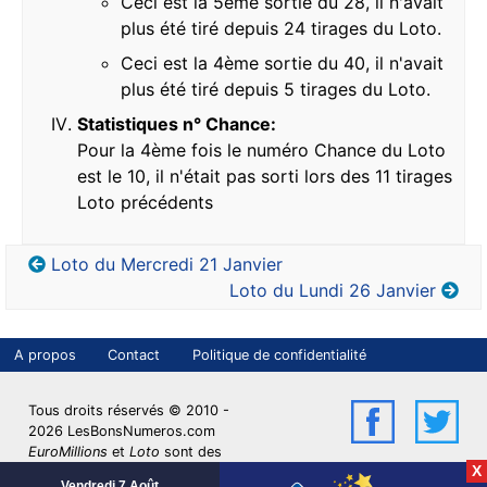
Ceci est la 5ème sortie du 28, il n'avait
plus été tiré depuis 24 tirages du Loto.
Ceci est la 4ème sortie du 40, il n'avait
plus été tiré depuis 5 tirages du Loto.
Statistiques n° Chance:
Pour la 4ème fois le numéro Chance du Loto
est le 10, il n'était pas sorti lors des 11 tirages
Loto précédents
Loto du Mercredi 21 Janvier
Loto du Lundi 26 Janvier
A propos
Contact
Politique de confidentialité
LBN sur Face
LBN 
Tous droits réservés © 2010 -
2026 LesBonsNumeros.com
EuroMillions
et
Loto
sont des
X
marques déposées de la
Vendredi 7 Août