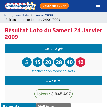
Jouer sur FDJ.fr
Loto
Résultats
Janvier 2009
Résultat tirage Loto du 24/01/2009
Résultat Loto du Samedi 24 Janvier
2009
Le tirage
5
15
20
28
40
10
Afficher selon l'ordre
de sortie
Joker+
Joker+:
3 945 497
Rapports
Multiples