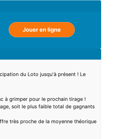
Jouer en ligne
icipation du Loto jusqu'à présent ! Le
nc à grimper pour le prochain tirage !
age, soit le plus faible total de gagnants
iffre très proche de la moyenne théorique