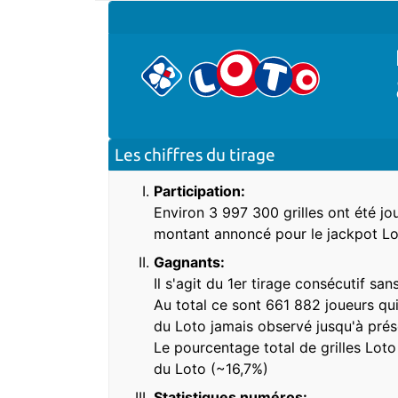
Les chiffres du tirage
Participation:
Environ 3 997 300 grilles ont été jo
montant annoncé pour le jackpot Lot
Gagnants:
Il s'agit du 1er tirage consécutif s
Au total ce sont 661 882 joueurs qui 
du Loto jamais observé jusqu'à prés
Le pourcentage total de grilles Lot
du Loto (~16,7%)
Statistiques numéros: