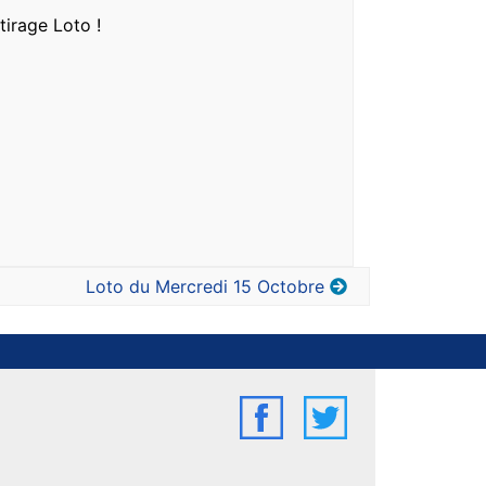
tirage Loto !
Loto du Mercredi 15 Octobre
LBN sur Facebook>
LBN sur Twitter