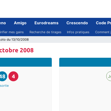
eno
Amigo
Eurodreams
Crescendo
Code P
rifier mes gains
Recherche de tirages
Infos pratiques
Comment j
 Loto du 13/10/2008
Octobre 2008
48
4
J
sortie