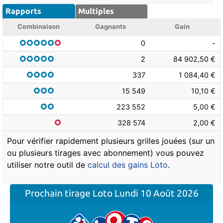
Rapports
Multiples
Combinaison
Gagnants
Gain
0
-
2
84 902,50 €
337
1 084,40 €
15 549
10,10 €
223 552
5,00 €
328 574
2,00 €
Pour vérifier rapidement plusieurs grilles jouées (sur un
ou plusieurs tirages avec abonnement) vous pouvez
utiliser notre outil de
calcul des gains Loto
.
Prochain tirage Loto
Lundi 10 Août 2026