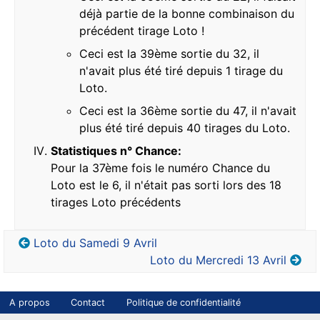
déjà partie de la bonne combinaison du
précédent tirage Loto !
Ceci est la 39ème sortie du 32, il
n'avait plus été tiré depuis 1 tirage du
Loto.
Ceci est la 36ème sortie du 47, il n'avait
plus été tiré depuis 40 tirages du Loto.
Statistiques n° Chance:
Pour la 37ème fois le numéro Chance du
Loto est le 6, il n'était pas sorti lors des 18
tirages Loto précédents
Loto du Samedi 9 Avril
Loto du Mercredi 13 Avril
A propos
Contact
Politique de confidentialité