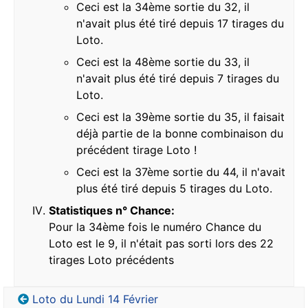
Ceci est la 34ème sortie du 32, il
n'avait plus été tiré depuis 17 tirages du
Loto.
Ceci est la 48ème sortie du 33, il
n'avait plus été tiré depuis 7 tirages du
Loto.
Ceci est la 39ème sortie du 35, il faisait
déjà partie de la bonne combinaison du
précédent tirage Loto !
Ceci est la 37ème sortie du 44, il n'avait
plus été tiré depuis 5 tirages du Loto.
Statistiques n° Chance:
Pour la 34ème fois le numéro Chance du
Loto est le 9, il n'était pas sorti lors des 22
tirages Loto précédents
Loto du Lundi 14 Février