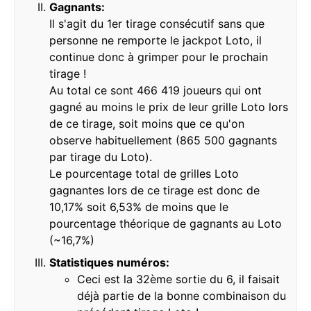
Gagnants:
Il s'agit du 1er tirage consécutif sans que
personne ne remporte le jackpot Loto, il
continue donc à grimper pour le prochain
tirage !
Au total ce sont 466 419 joueurs qui ont
gagné au moins le prix de leur grille Loto lors
de ce tirage, soit moins que ce qu'on
observe habituellement (865 500 gagnants
par tirage du Loto).
Le pourcentage total de grilles Loto
gagnantes lors de ce tirage est donc de
10,17% soit 6,53% de moins que le
pourcentage théorique de gagnants au Loto
(~16,7%)
Statistiques numéros:
Ceci est la 32ème sortie du 6, il faisait
déjà partie de la bonne combinaison du