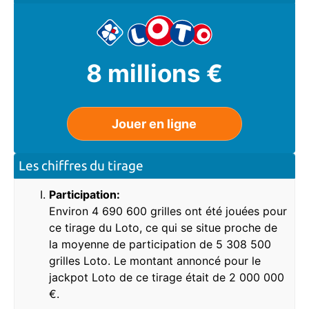
8 millions €
Jouer en ligne
Les chiffres du tirage
Participation:
Environ 4 690 600 grilles ont été jouées pour
ce tirage du Loto, ce qui se situe proche de
la moyenne de participation de 5 308 500
grilles Loto. Le montant annoncé pour le
jackpot Loto de ce tirage était de 2 000 000
€.