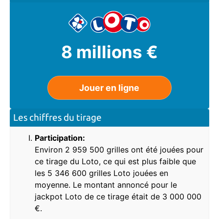
8 millions €
Jouer en ligne
Les chiffres du tirage
Participation:
Environ 2 959 500 grilles ont été jouées pour
ce tirage du Loto, ce qui est plus faible que
les 5 346 600 grilles Loto jouées en
moyenne. Le montant annoncé pour le
jackpot Loto de ce tirage était de 3 000 000
€.