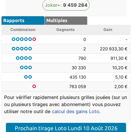
Joker+:
9 459 284
Rapports
Multiples
Combinaison
Gagnants
Gain
0
-
2
220 933,30 €
790
911,30 €
30 330
10,20 €
435 130
5,10 €
763 059
2,00 €
Pour vérifier rapidement plusieurs grilles jouées (sur un
ou plusieurs tirages avec abonnement) vous pouvez
utiliser notre outil de
calcul des gains Loto
.
Prochain tirage Loto
Lundi 10 Août 2026