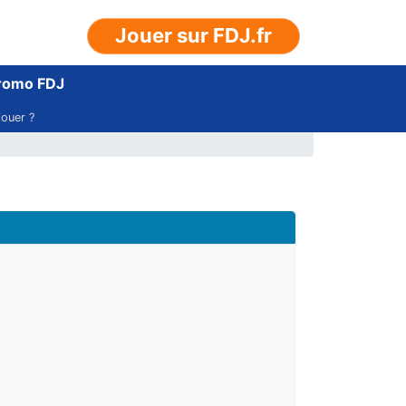
Jouer sur FDJ.fr
romo FDJ
ouer ?