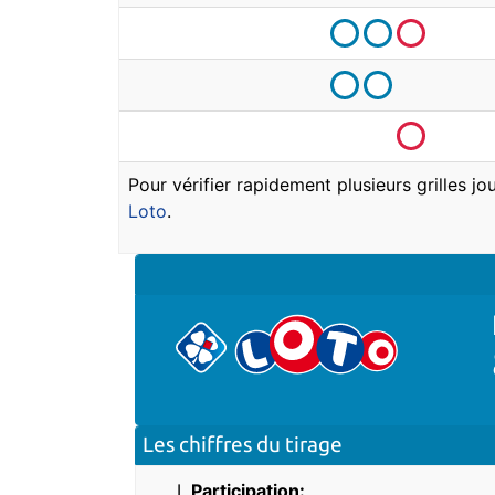
Pour vérifier rapidement plusieurs grilles j
Loto
.
Les chiffres du tirage
Participation: