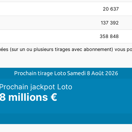
20 637
137 392
358 848
ouées (sur un ou plusieurs tirages avec abonnement) vous po
Prochain tirage Loto
Samedi 8 Août 2026
Prochain jackpot
Loto
8 millions €