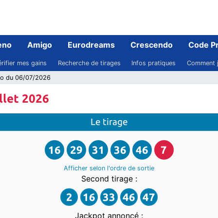
eno
Amigo
Eurodreams
Crescendo
Code P
rifier mes gains
Recherche de tirages
Infos pratiques
Comment j
oto du 06/07/2026
llet 2026
Le tirage
16
29
31
36
46
7
Afficher selon l'ordre
de sortie
Second tirage :
2
16
33
46
47
Jackpot annoncé :