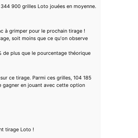
 4 344 900 grilles Loto jouées en moyenne.
nc à grimper pour le prochain tirage !
irage, soit moins que ce qu'on observe
% de plus que le pourcentage théorique
sur ce tirage. Parmi ces grilles, 104 185
e gagner en jouant avec cette option
t tirage Loto !