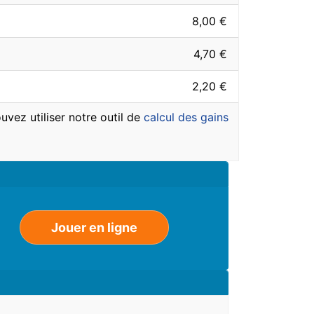
8,00 €
4,70 €
2,20 €
uvez utiliser notre outil de
calcul des gains
Jouer en ligne