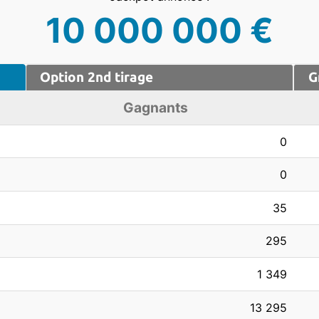
10 000 000 €
Option
2nd tirage
G
Gagnants
0
0
35
295
1 349
13 295