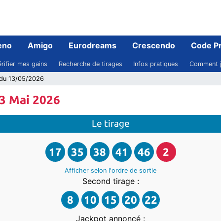
eno
Amigo
Eurodreams
Crescendo
Code P
rifier mes gains
Recherche de tirages
Infos pratiques
Comment j
o du 13/05/2026
13 Mai 2026
Le tirage
17
35
38
41
46
2
Afficher selon l'ordre
de sortie
Second tirage :
8
10
15
20
22
Jackpot annoncé :