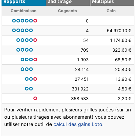
Rapports
2nd tirage
Multiples
Combinaison
Gagnants
Gain
0
-
4
64 970,10 €
54
1 174,60 €
709
322,60 €
1 993
68,50 €
24 114
20,40 €
27 451
13,90 €
331 922
4,50 €
358 533
2,20 €
Pour vérifier rapidement plusieurs grilles jouées (sur un
ou plusieurs tirages avec abonnement) vous pouvez
utiliser notre outil de
calcul des gains Loto
.