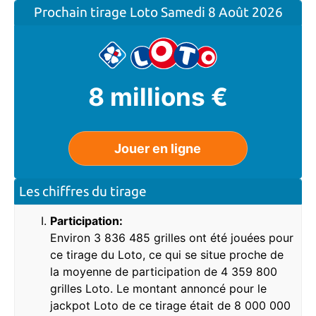
Prochain tirage Loto
Samedi 8 Août 2026
8 millions €
Jouer en ligne
Les chiffres du tirage
Participation:
Environ 3 836 485 grilles ont été jouées pour
ce tirage du Loto, ce qui se situe proche de
la moyenne de participation de 4 359 800
grilles Loto. Le montant annoncé pour le
jackpot Loto de ce tirage était de 8 000 000