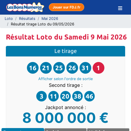
Jouer sur FDJ.fr
Loto
Résultats
Mai 2026
Résultat tirage Loto du 09/05/2026
Résultat Loto du Samedi 9 Mai 2026
Le tirage
16
21
25
26
31
1
Afficher selon l'ordre
de sortie
Second tirage :
3
11
20
38
46
Jackpot annoncé :
8 000 000 €