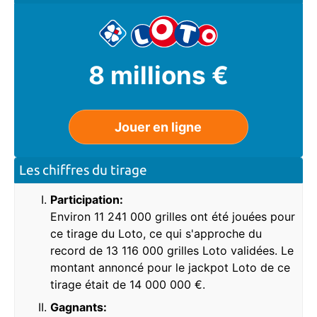
8 millions €
Jouer en ligne
Les chiffres du tirage
Participation:
Environ 11 241 000 grilles ont été jouées pour
ce tirage du Loto, ce qui s'approche du
record de 13 116 000 grilles Loto validées. Le
montant annoncé pour le jackpot Loto de ce
tirage était de 14 000 000 €.
Gagnants: