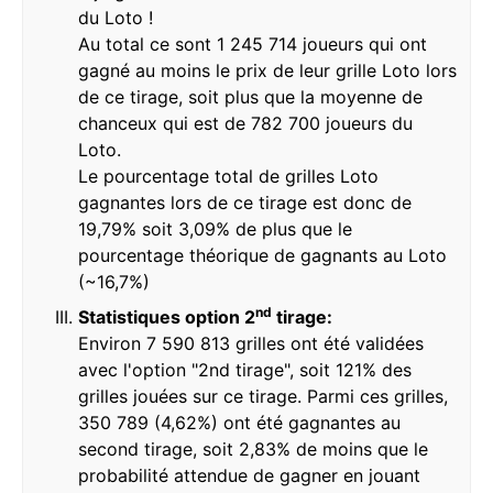
du Loto !
Au total ce sont 1 245 714 joueurs qui ont
gagné au moins le prix de leur grille Loto lors
de ce tirage, soit plus que la moyenne de
chanceux qui est de 782 700 joueurs du
Loto.
Le pourcentage total de grilles Loto
gagnantes lors de ce tirage est donc de
19,79% soit 3,09% de plus que le
pourcentage théorique de gagnants au Loto
(~16,7%)
nd
Statistiques option 2
tirage:
Environ 7 590 813 grilles ont été validées
avec l'option "2nd tirage", soit 121% des
grilles jouées sur ce tirage. Parmi ces grilles,
350 789 (4,62%) ont été gagnantes au
second tirage, soit 2,83% de moins que le
probabilité attendue de gagner en jouant