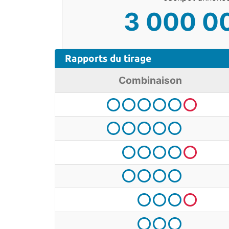
3 000 0
Rapports
du tirage
Combinaison