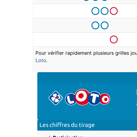
Pour vérifier rapidement plusieurs grilles j
Loto
.
Les chiffres du tirage