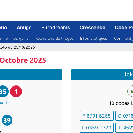
eno
Amigo
Eurodreams
Crescendo
Code P
rifier mes gains
Recherche de tirages
Infos pratiques
Comment j
 Loto du 25/10/2025
 Octobre 2025
Jok
35
1
J
10 codes 
sortie
F 8791 6265
G 071
39
L 0359 9323
L 452
 :