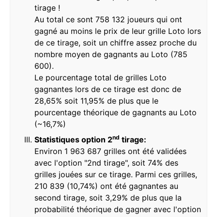
tirage !
Au total ce sont 758 132 joueurs qui ont
gagné au moins le prix de leur grille Loto lors
de ce tirage, soit un chiffre assez proche du
nombre moyen de gagnants au Loto (785
600).
Le pourcentage total de grilles Loto
gagnantes lors de ce tirage est donc de
28,65% soit 11,95% de plus que le
pourcentage théorique de gagnants au Loto
(~16,7%)
nd
Statistiques option 2
tirage:
Environ 1 963 687 grilles ont été validées
avec l'option "2nd tirage", soit 74% des
grilles jouées sur ce tirage. Parmi ces grilles,
210 839 (10,74%) ont été gagnantes au
second tirage, soit 3,29% de plus que la
probabilité théorique de gagner avec l'option