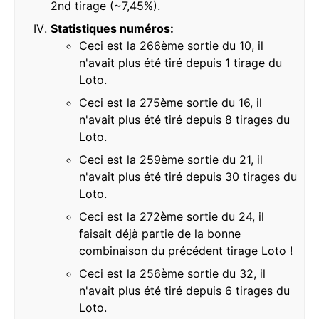
2nd tirage (~7,45%).
Statistiques numéros:
Ceci est la 266ème sortie du 10, il
n'avait plus été tiré depuis 1 tirage du
Loto.
Ceci est la 275ème sortie du 16, il
n'avait plus été tiré depuis 8 tirages du
Loto.
Ceci est la 259ème sortie du 21, il
n'avait plus été tiré depuis 30 tirages du
Loto.
Ceci est la 272ème sortie du 24, il
faisait déjà partie de la bonne
combinaison du précédent tirage Loto !
Ceci est la 256ème sortie du 32, il
n'avait plus été tiré depuis 6 tirages du
Loto.