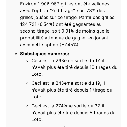
Environ 1 906 967 grilles ont été validées
avec l'option "2nd tirage", soit 73% des
grilles jouées sur ce tirage. Parmi ces grilles,
124 721 (6,54%) ont été gagnantes au
second tirage, soit 0,91% de moins que le
probabilité attendue de gagner en jouant
avec cette option (~7,45%).
Statistiques numéros:
Ceci est la 263ème sortie du 17, il
n'avait plus été tiré depuis 10 tirages du
Loto.
Ceci est la 248ème sortie du 19, il
n'avait plus été tiré depuis 1 tirage du
Loto.
Ceci est la 274ème sortie du 27, il
n'avait plus été tiré depuis 5 tirages du
Loto.