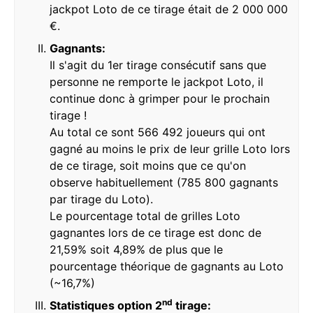
jackpot Loto de ce tirage était de 2 000 000
€.
Gagnants:
Il s'agit du 1er tirage consécutif sans que
personne ne remporte le jackpot Loto, il
continue donc à grimper pour le prochain
tirage !
Au total ce sont 566 492 joueurs qui ont
gagné au moins le prix de leur grille Loto lors
de ce tirage, soit moins que ce qu'on
observe habituellement (785 800 gagnants
par tirage du Loto).
Le pourcentage total de grilles Loto
gagnantes lors de ce tirage est donc de
21,59% soit 4,89% de plus que le
pourcentage théorique de gagnants au Loto
(~16,7%)
nd
Statistiques option 2
tirage: