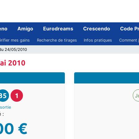
eno
Amigo
Eurodreams
Crescendo
Code P
rifier mes gains
Recherche de tirages
Infos pratiques
Comment j
 du 24/05/2010
ai 2010
35
1
J
sortie
 :
00 €