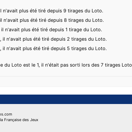
l n'avait plus été tiré depuis 9 tirages du Loto.
l n'avait plus été tiré depuis 8 tirages du Loto.
il n'avait plus été tiré depuis 1 tirage du Loto.
il n'avait plus été tiré depuis 2 tirages du Loto.
il n'avait plus été tiré depuis 5 tirages du Loto.
du Loto est le 1, il n'était pas sorti lors des 7 tirages Lo
os.com
a Française des Jeux