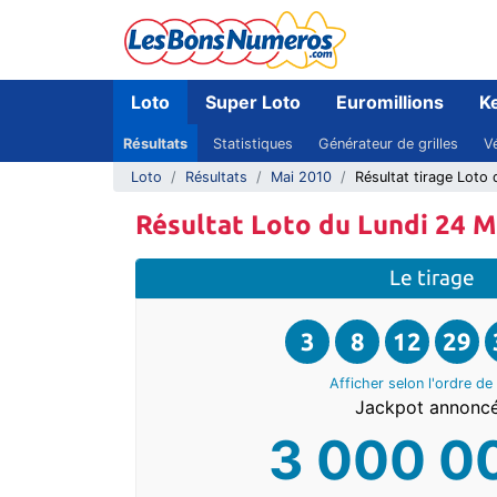
Loto
Super Loto
Euromillions
K
Résultats
Statistiques
Générateur de grilles
Vé
Loto
Résultats
Mai 2010
Résultat tirage Loto
Résultat Loto du Lundi 24 M
Le tirage
3
8
12
29
Afficher selon l'ordre
de 
Jackpot annoncé
3 000 0