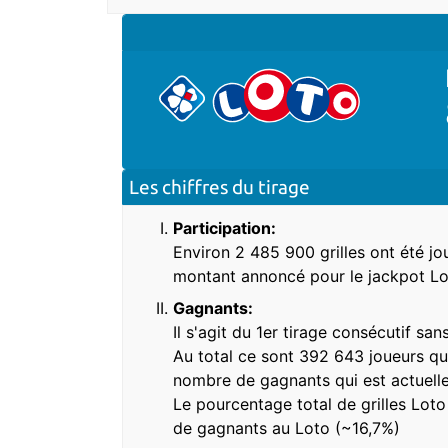
Les chiffres du tirage
Participation:
Environ 2 485 900 grilles ont été jo
montant annoncé pour le jackpot Lot
Gagnants:
Il s'agit du 1er tirage consécutif s
Au total ce sont 392 643 joueurs qui
nombre de gagnants qui est actuell
Le pourcentage total de grilles Lot
de gagnants au Loto (~16,7%)