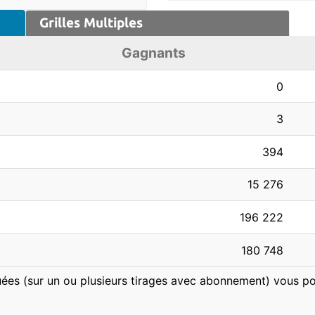
Grilles
Multiples
Gagnants
0
3
394
15 276
196 222
180 748
ouées (sur un ou plusieurs tirages avec abonnement) vous po