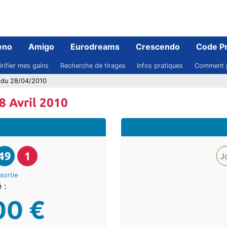
eno
Amigo
Eurodreams
Crescendo
Code P
rifier mes gains
Recherche de tirages
Infos pratiques
Comment j
o du 28/04/2010
8 Avril 2010
49
1
J
sortie
 :
00 €