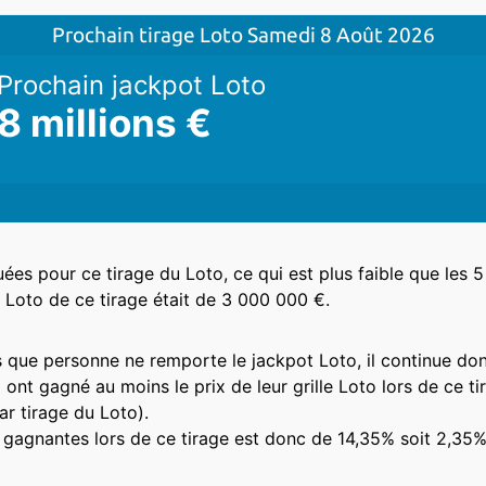
Prochain tirage Loto
Samedi 8 Août 2026
Prochain jackpot
Loto
8 millions €
uées pour ce tirage du Loto, ce qui est plus faible que les
Loto de ce tirage était de 3 000 000 €.
ans que personne ne remporte le jackpot Loto, il continue do
 ont gagné au moins le prix de leur grille Loto lors de ce t
r tirage du Loto).
o gagnantes lors de ce tirage est donc de 14,35% soit 2,3