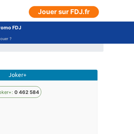
Jouer sur FDJ.fr
romo FDJ
ouer ?
Joker+
oker+:
0 462 584