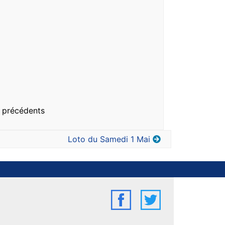
o précédents
Loto du Samedi 1 Mai
LBN sur Facebook>
LBN sur Twitter