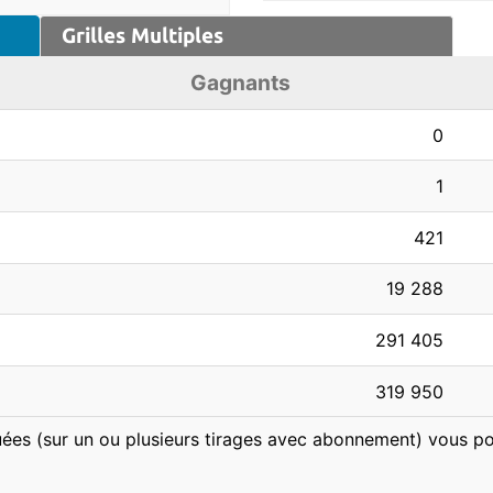
Grilles
Multiples
Gagnants
0
1
421
19 288
291 405
319 950
ouées (sur un ou plusieurs tirages avec abonnement) vous po