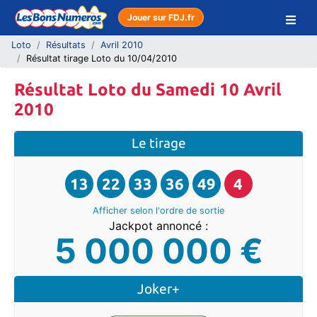
Jouer sur FDJ.fr
Loto
Résultats
Avril 2010
Résultat tirage Loto du 10/04/2010
Résultat Loto du Samedi 10 Avril
2010
Le tirage
13
22
33
36
49
4
Afficher selon l'ordre
de sortie
Jackpot annoncé :
5 000 000 €
Joker+