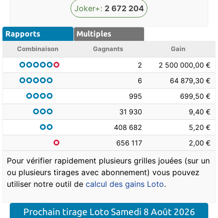
Joker+:
2 672 204
Rapports
Multiples
Combinaison
Gagnants
Gain
2
2 500 000,00 €
6
64 879,30 €
995
699,50 €
31 930
9,40 €
408 682
5,20 €
656 117
2,00 €
Pour vérifier rapidement plusieurs grilles jouées (sur un
ou plusieurs tirages avec abonnement) vous pouvez
utiliser notre outil de
calcul des gains Loto
.
Prochain tirage Loto
Samedi 8 Août 2026