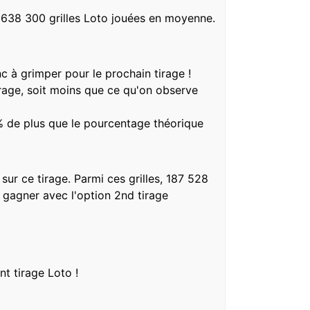
 4 638 300 grilles Loto jouées en moyenne.
nc à grimper pour le prochain tirage !
irage, soit moins que ce qu'on observe
% de plus que le pourcentage théorique
 sur ce tirage. Parmi ces grilles, 187 528
 gagner avec l'option 2nd tirage
nt tirage Loto !