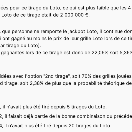
uées pour ce tirage du Loto, ce qui est plus faible que les
Loto de ce tirage était de 2 000 000 €.
ans que personne ne remporte le jackpot Loto, il continue do
 ont gagné au moins le prix de leur grille Loto lors de ce t
r tirage du Loto).
o gagnantes lors de ce tirage est donc de 22,06% soit 5,36
idées avec l'option "2nd tirage", soit 70% des grilles jouées
 tirage, soit 2,38% de plus que la probabilité théorique de
il n'avait plus été tiré depuis 5 tirages du Loto.
, il faisait déjà partie de la bonne combinaison du précéde
 il n'avait plus été tiré depuis 20 tirages du Loto.