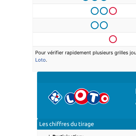
Pour vérifier rapidement plusieurs grilles j
Loto
.
Les chiffres du tirage