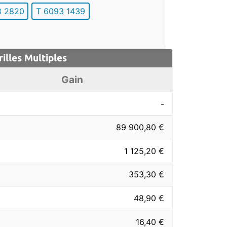
8 2820
T 6093 1439
rilles
Multiples
Gain
-
89 900,80 €
1 125,20 €
353,30 €
48,90 €
16,40 €