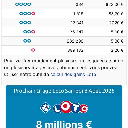
364
622,00 €
1 616
83,70 €
17 841
27,20 €
25 247
15,00 €
282 298
5,30 €
389 182
2,20 €
Pour vérifier rapidement plusieurs grilles jouées (sur un
ou plusieurs tirages avec abonnement) vous pouvez
utiliser notre outil de
calcul des gains Loto
.
Prochain tirage Loto
Samedi 8 Août 2026
8 millions €