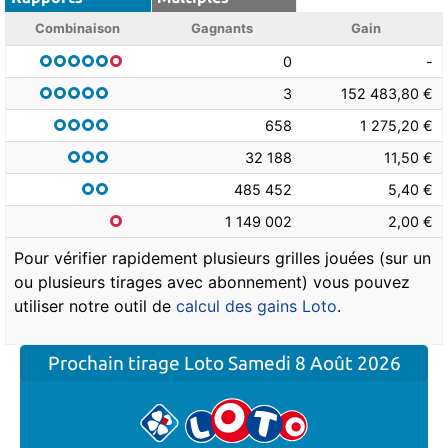
Combinaison
Gagnants
Gain
0
-
3
152 483,80 €
658
1 275,20 €
32 188
11,50 €
485 452
5,40 €
1 149 002
2,00 €
Pour vérifier rapidement plusieurs grilles jouées (sur un
ou plusieurs tirages avec abonnement) vous pouvez
utiliser notre outil de
calcul des gains Loto
.
Prochain tirage Loto
Samedi 8 Août 2026