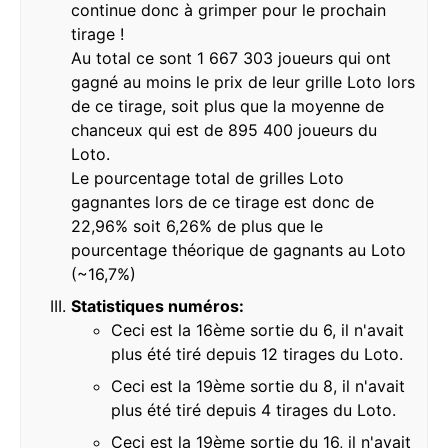
continue donc à grimper pour le prochain
tirage !
Au total ce sont 1 667 303 joueurs qui ont
gagné au moins le prix de leur grille Loto lors
de ce tirage, soit plus que la moyenne de
chanceux qui est de 895 400 joueurs du
Loto.
Le pourcentage total de grilles Loto
gagnantes lors de ce tirage est donc de
22,96% soit 6,26% de plus que le
pourcentage théorique de gagnants au Loto
(~16,7%)
Statistiques numéros:
Ceci est la 16ème sortie du 6, il n'avait
plus été tiré depuis 12 tirages du Loto.
Ceci est la 19ème sortie du 8, il n'avait
plus été tiré depuis 4 tirages du Loto.
Ceci est la 19ème sortie du 16, il n'avait