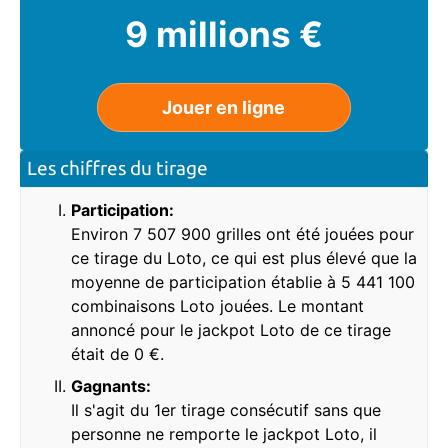
9 millions €
Jouer en ligne
Les chiffres du tirage
Participation:
Environ 7 507 900 grilles ont été jouées pour
ce tirage du Loto, ce qui est plus élevé que la
moyenne de participation établie à 5 441 100
combinaisons Loto jouées. Le montant
annoncé pour le jackpot Loto de ce tirage
était de 0 €.
Gagnants:
Il s'agit du 1er tirage consécutif sans que
personne ne remporte le jackpot Loto, il