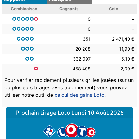
Combinaison
Gagnants
Gain
0
-
0
-
351
2 471,40 €
20 208
11,90 €
332 097
5,10 €
458 498
2,00 €
Pour vérifier rapidement plusieurs grilles jouées (sur un
ou plusieurs tirages avec abonnement) vous pouvez
utiliser notre outil de
calcul des gains Loto
.
Prochain tirage Loto
Lundi 10 Août 2026