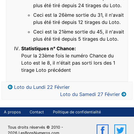
plus été tiré depuis 24 tirages du Loto.
Ceci est la 26ème sortie du 31, il n'avait
plus été tiré depuis 12 tirages du Loto.
Ceci est la 21ème sortie du 45, il n'avait
plus été tiré depuis 5 tirages du Loto.
Statistiques n° Chance:
Pour la 23ème fois le numéro Chance du
Loto est le 8, il n'était pas sorti lors des 1
tirage Loto précédent
Loto du Lundi 22 Février
Loto du Samedi 27 Février
A propos
Contact
Politique de confidentialité
LBN sur Face
LBN 
Tous droits réservés © 2010 -
2026 LesBonsNumeros.com