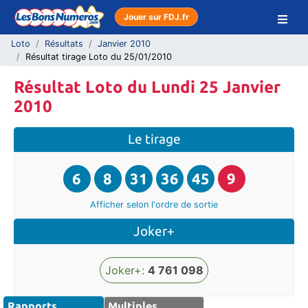
Jouer sur FDJ.fr
Loto
Résultats
Janvier 2010
Résultat tirage Loto du 25/01/2010
Résultat Loto du Lundi 25 Janvier
2010
Le tirage
6
8
31
36
45
9
Afficher selon l'ordre
de sortie
Joker+
Joker+:
4 761 098
Rapports
Multiples