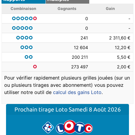
Combinaison
Gagnants
Gain
0
-
0
-
241
2 311,60 €
12 604
12,20 €
200 211
5,50 €
273 497
2,00 €
Pour vérifier rapidement plusieurs grilles jouées (sur un
ou plusieurs tirages avec abonnement) vous pouvez
utiliser notre outil de
calcul des gains Loto
.
Prochain tirage Loto
Samedi 8 Août 2026