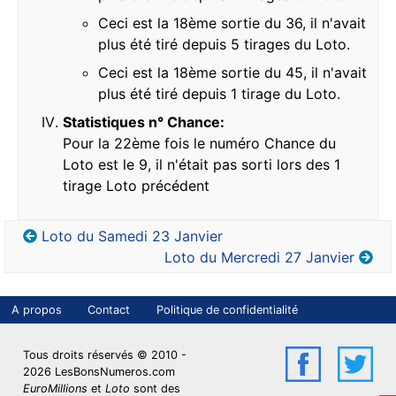
Ceci est la 18ème sortie du 36, il n'avait
plus été tiré depuis 5 tirages du Loto.
Ceci est la 18ème sortie du 45, il n'avait
plus été tiré depuis 1 tirage du Loto.
Statistiques n° Chance:
Pour la 22ème fois le numéro Chance du
Loto est le 9, il n'était pas sorti lors des 1
tirage Loto précédent
Loto du Samedi 23 Janvier
Loto du Mercredi 27 Janvier
A propos
Contact
Politique de confidentialité
LBN sur Face
LBN 
Tous droits réservés © 2010 -
2026 LesBonsNumeros.com
EuroMillions
et
Loto
sont des