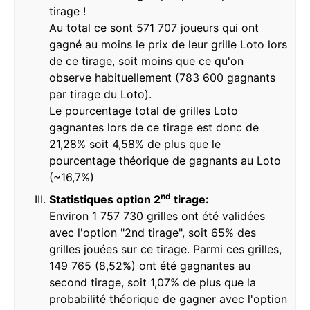
tirage !
Au total ce sont 571 707 joueurs qui ont
gagné au moins le prix de leur grille Loto lors
de ce tirage, soit moins que ce qu'on
observe habituellement (783 600 gagnants
par tirage du Loto).
Le pourcentage total de grilles Loto
gagnantes lors de ce tirage est donc de
21,28% soit 4,58% de plus que le
pourcentage théorique de gagnants au Loto
(~16,7%)
nd
Statistiques option 2
tirage:
Environ 1 757 730 grilles ont été validées
avec l'option "2nd tirage", soit 65% des
grilles jouées sur ce tirage. Parmi ces grilles,
149 765 (8,52%) ont été gagnantes au
second tirage, soit 1,07% de plus que la
probabilité théorique de gagner avec l'option