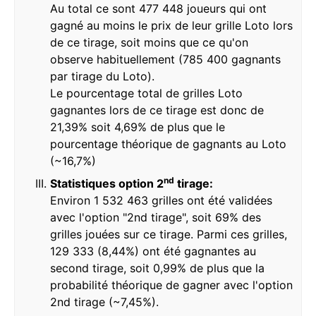
Au total ce sont 477 448 joueurs qui ont
gagné au moins le prix de leur grille Loto lors
de ce tirage, soit moins que ce qu'on
observe habituellement (785 400 gagnants
par tirage du Loto).
Le pourcentage total de grilles Loto
gagnantes lors de ce tirage est donc de
21,39% soit 4,69% de plus que le
pourcentage théorique de gagnants au Loto
(~16,7%)
nd
Statistiques option 2
tirage:
Environ 1 532 463 grilles ont été validées
avec l'option "2nd tirage", soit 69% des
grilles jouées sur ce tirage. Parmi ces grilles,
129 333 (8,44%) ont été gagnantes au
second tirage, soit 0,99% de plus que la
probabilité théorique de gagner avec l'option
2nd tirage (~7,45%).