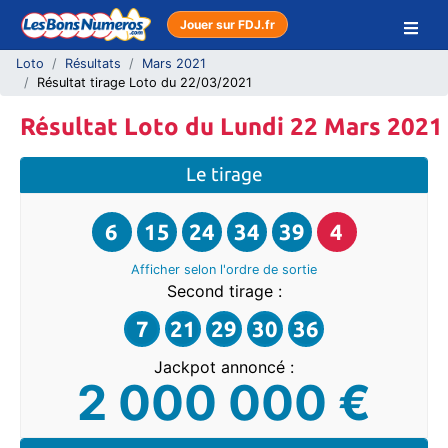
Jouer sur FDJ.fr
Loto
Résultats
Mars 2021
Résultat tirage Loto du 22/03/2021
Résultat Loto du Lundi 22 Mars 2021
Le tirage
6
15
24
34
39
4
Afficher selon l'ordre
de sortie
Second tirage :
7
21
29
30
36
Jackpot annoncé :
2 000 000 €