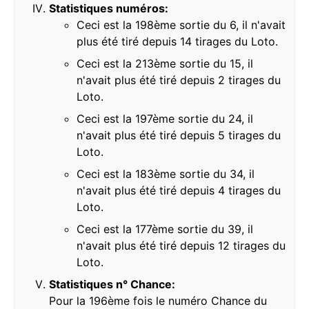
Statistiques numéros:
Ceci est la 198ème sortie du 6, il n'avait
plus été tiré depuis 14 tirages du Loto.
Ceci est la 213ème sortie du 15, il
n'avait plus été tiré depuis 2 tirages du
Loto.
Ceci est la 197ème sortie du 24, il
n'avait plus été tiré depuis 5 tirages du
Loto.
Ceci est la 183ème sortie du 34, il
n'avait plus été tiré depuis 4 tirages du
Loto.
Ceci est la 177ème sortie du 39, il
n'avait plus été tiré depuis 12 tirages du
Loto.
Statistiques n° Chance:
Pour la 196ème fois le numéro Chance du