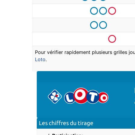
Pour vérifier rapidement plusieurs grilles j
Loto
.
Les chiffres du tirage