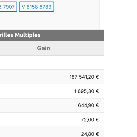
8 7907
V 8158 6783
rilles
Multiples
Gain
-
187 541,20 €
1 695,30 €
644,90 €
72,00 €
24,80 €