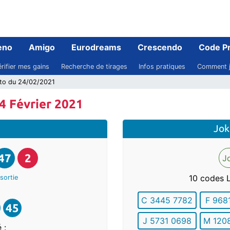
eno
Amigo
Eurodreams
Crescendo
Code P
rifier mes gains
Recherche de tirages
Infos pratiques
Comment j
oto du 24/02/2021
4 Février 2021
Jok
47
2
J
10 codes 
sortie
C 3445 7782
F 968
45
J 5731 0698
M 120
 :