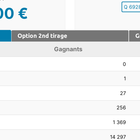
Q 692
00 €
Option
2nd tirage
G
Gagnants
0
1
27
256
1 369
14 297