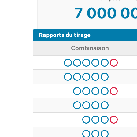
7 000 0
Rapports
du tirage
Combinaison