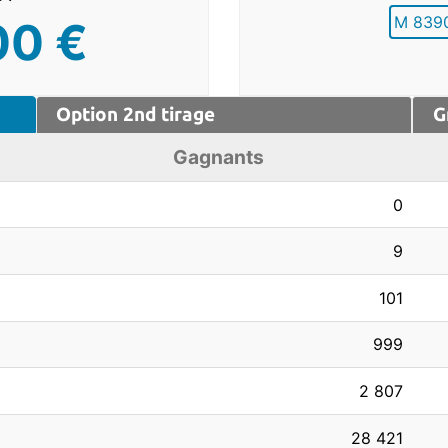
M 839
00 €
Option
2nd tirage
G
Gagnants
0
9
101
999
2 807
28 421