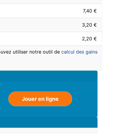
7,40 €
3,20 €
2,20 €
uvez utiliser notre outil de
calcul des gains
Jouer en ligne