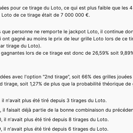
uées pour ce tirage du Loto, ce qui est plus faible que les
Loto de ce tirage était de 7 000 000 €.
ans que personne ne remporte le jackpot Loto, il continue do
 ont gagné au moins le prix de leur grille Loto lors de ce t
r tirage du Loto).
o gagnantes lors de ce tirage est donc de 26,59% soit 9,89
idées avec l'option "2nd tirage", soit 66% des grilles jouées
tirage, soit 1,27% de plus que la probabilité théorique de
il n'avait plus été tiré depuis 3 tirages du Loto.
 il faisait déjà partie de la bonne combinaison du précéden
 il n'avait plus été tiré depuis 8 tirages du Loto.
 il n'avait plus été tiré depuis 6 tirages du Loto.