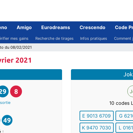
eno
Amigo
Eurodreams
Crescendo
Code P
rifier mes gains
Recherche de tirages
Infos pratiques
Comment j
oto du 08/02/2021
vrier 2021
Jok
29
8
J
10 codes 
sortie
E 9013 6709
G 621
49
K 9470 7030
L 016
 :