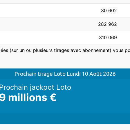
30 602
282 962
310 069
ouées (sur un ou plusieurs tirages avec abonnement) vous po
Prochain tirage Loto
Lundi 10 Août 2026
Prochain jackpot
Loto
9 millions €