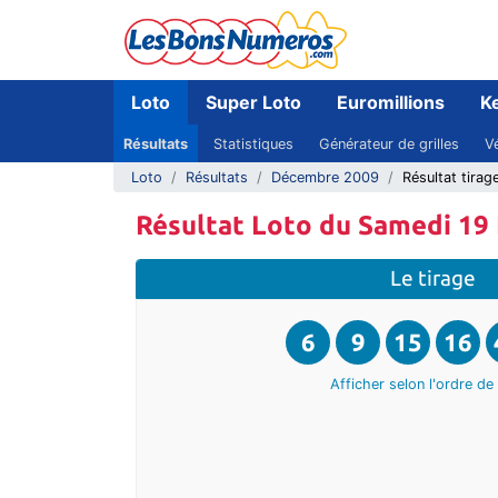
Loto
Super Loto
Euromillions
K
Résultats
Statistiques
Générateur de grilles
Vé
Loto
Résultats
Décembre 2009
Résultat tira
Résultat Loto du Samedi 1
Le tirage
6
9
15
16
Afficher selon l'ordre
de 