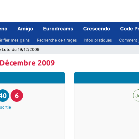
eno
Amigo
Eurodreams
Crescendo
Code P
rifier mes gains
Recherche de tirages
Infos pratiques
Comment j
ge Loto du 19/12/2009
9 Décembre 2009
40
6
J
sortie