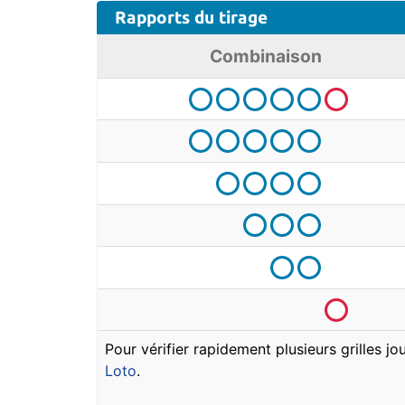
Rapports
du tirage
Combinaison
Pour vérifier rapidement plusieurs grilles j
Loto
.