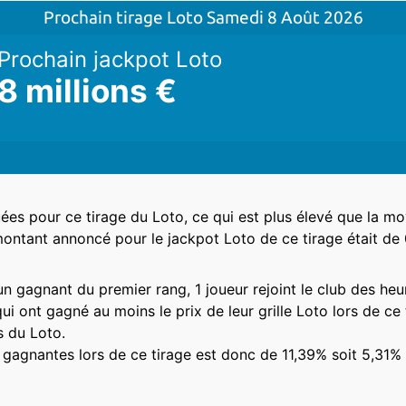
Prochain tirage Loto
Samedi 8 Août 2026
Prochain jackpot
Loto
8 millions €
uées pour ce tirage du Loto, ce qui est plus élevé que la m
ntant annoncé pour le jackpot Loto de ce tirage était de 
 gagnant du premier rang, 1 joueur rejoint le club des heur
ui ont gagné au moins le prix de leur grille Loto lors de ce
s du Loto.
o gagnantes lors de ce tirage est donc de 11,39% soit 5,31