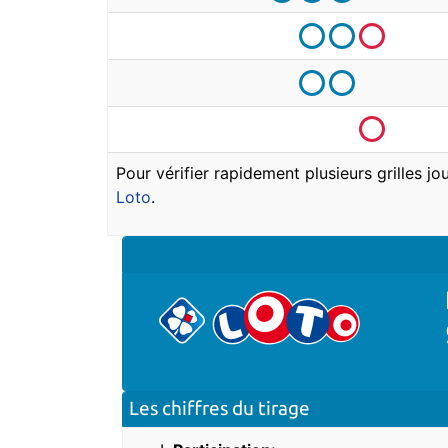
Pour vérifier rapidement plusieurs grilles j
Loto
.
Les chiffres du tirage