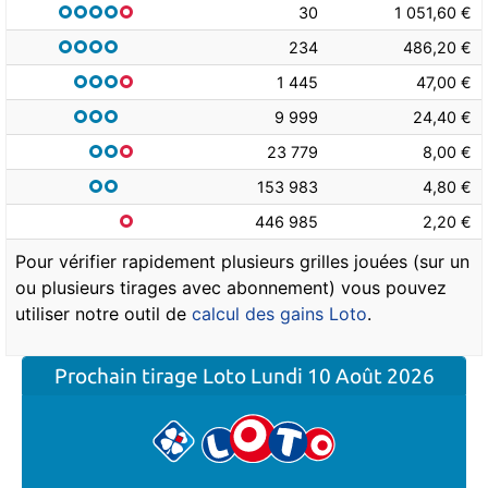
30
1 051,60 €
234
486,20 €
1 445
47,00 €
9 999
24,40 €
23 779
8,00 €
153 983
4,80 €
446 985
2,20 €
Pour vérifier rapidement plusieurs grilles jouées (sur un
ou plusieurs tirages avec abonnement) vous pouvez
utiliser notre outil de
calcul des gains Loto
.
Prochain tirage Loto
Lundi 10 Août 2026