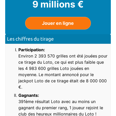
9 millions €
Jouer en ligne
Les chiffres du tirage
Participation:
Environ 2 393 570 grilles ont été jouées pour
ce tirage du Loto, ce qui est plus faible que
les 4 983 600 grilles Loto jouées en
moyenne. Le montant annoncé pour le
jackpot Loto de ce tirage était de 8 000 000
€.
Gagnants:
391ème résultat Loto avec au moins un
gagnant du premier rang, 1 joueur rejoint le
club des heureux millionnaires du Loto !