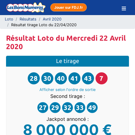
Jouer sur FDJ.fr
Loto
Résultats
Avril 2020
Résultat tirage Loto du 22/04/2020
Résultat Loto du Mercredi 22 Avril
2020
Le tirage
28
30
40
41
43
7
Afficher selon l'ordre
de sortie
Second tirage :
27
29
32
33
49
Jackpot annoncé :
8 000 000 €