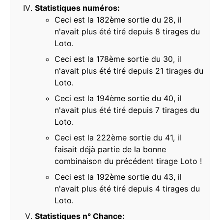
Statistiques numéros:
Ceci est la 182ème sortie du 28, il
n'avait plus été tiré depuis 8 tirages du
Loto.
Ceci est la 178ème sortie du 30, il
n'avait plus été tiré depuis 21 tirages du
Loto.
Ceci est la 194ème sortie du 40, il
n'avait plus été tiré depuis 7 tirages du
Loto.
Ceci est la 222ème sortie du 41, il
faisait déjà partie de la bonne
combinaison du précédent tirage Loto !
Ceci est la 192ème sortie du 43, il
n'avait plus été tiré depuis 4 tirages du
Loto.
Statistiques n° Chance: