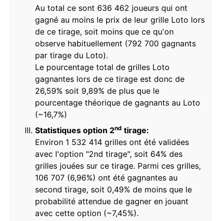
Au total ce sont 636 462 joueurs qui ont
gagné au moins le prix de leur grille Loto lors
de ce tirage, soit moins que ce qu'on
observe habituellement (792 700 gagnants
par tirage du Loto).
Le pourcentage total de grilles Loto
gagnantes lors de ce tirage est donc de
26,59% soit 9,89% de plus que le
pourcentage théorique de gagnants au Loto
(~16,7%)
nd
Statistiques option 2
tirage:
Environ 1 532 414 grilles ont été validées
avec l'option "2nd tirage", soit 64% des
grilles jouées sur ce tirage. Parmi ces grilles,
106 707 (6,96%) ont été gagnantes au
second tirage, soit 0,49% de moins que le
probabilité attendue de gagner en jouant
avec cette option (~7,45%).