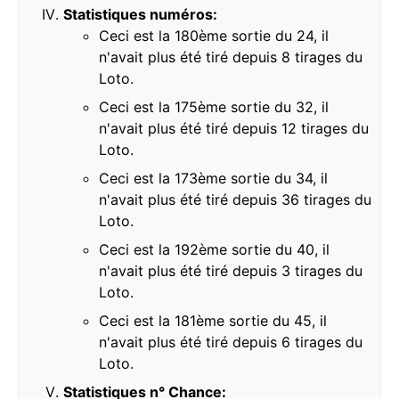
Statistiques numéros:
Ceci est la 180ème sortie du 24, il
n'avait plus été tiré depuis 8 tirages du
Loto.
Ceci est la 175ème sortie du 32, il
n'avait plus été tiré depuis 12 tirages du
Loto.
Ceci est la 173ème sortie du 34, il
n'avait plus été tiré depuis 36 tirages du
Loto.
Ceci est la 192ème sortie du 40, il
n'avait plus été tiré depuis 3 tirages du
Loto.
Ceci est la 181ème sortie du 45, il
n'avait plus été tiré depuis 6 tirages du
Loto.
Statistiques n° Chance: