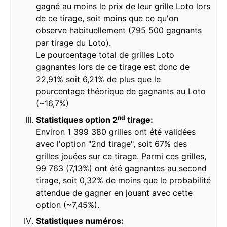
gagné au moins le prix de leur grille Loto lors
de ce tirage, soit moins que ce qu'on
observe habituellement (795 500 gagnants
par tirage du Loto).
Le pourcentage total de grilles Loto
gagnantes lors de ce tirage est donc de
22,91% soit 6,21% de plus que le
pourcentage théorique de gagnants au Loto
(~16,7%)
nd
Statistiques option 2
tirage:
Environ 1 399 380 grilles ont été validées
avec l'option "2nd tirage", soit 67% des
grilles jouées sur ce tirage. Parmi ces grilles,
99 763 (7,13%) ont été gagnantes au second
tirage, soit 0,32% de moins que le probabilité
attendue de gagner en jouant avec cette
option (~7,45%).
Statistiques numéros: