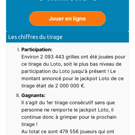
Jouer en ligne
Les chiffres du tirage
Participation:
Environ 2 093 443 grilles ont été jouées pour
ce tirage du Loto, soit le plus bas niveau de
participation du Loto jusqu'à présent ! Le
montant annoncé pour le jackpot Loto de ce
tirage était de 2 000 000 €.
Gagnants:
Il s'agit du 1er tirage consécutif sans que
personne ne remporte le jackpot Loto, il
continue donc à grimper pour le prochain
tirage !
Au total ce sont 479 556 joueurs qui ont