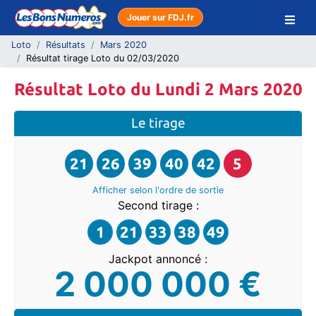
Jouer sur FDJ.fr
Loto
Résultats
Mars 2020
Résultat tirage Loto du 02/03/2020
Résultat Loto du Lundi 2 Mars 2020
Le tirage
21
26
39
40
42
5
Afficher selon l'ordre
de sortie
Second tirage :
1
21
33
38
49
Jackpot annoncé :
2 000 000 €