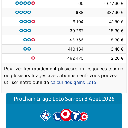
66
4 617,30 €
638
337,90 €
3 104
41,50 €
30 267
15,30 €
43 366
8,30 €
410 164
3,40 €
462 470
2,20 €
Pour vérifier rapidement plusieurs grilles jouées (sur un
ou plusieurs tirages avec abonnement) vous pouvez
utiliser notre outil de
calcul des gains Loto
.
Prochain tirage Loto
Samedi 8 Août 2026