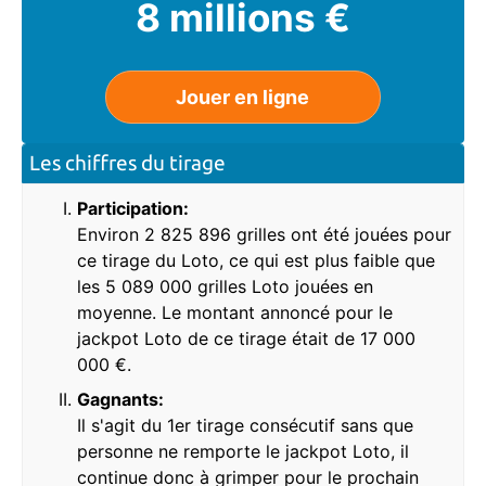
8 millions €
Jouer en ligne
Les chiffres du tirage
Participation:
Environ 2 825 896 grilles ont été jouées pour
ce tirage du Loto, ce qui est plus faible que
les 5 089 000 grilles Loto jouées en
moyenne. Le montant annoncé pour le
jackpot Loto de ce tirage était de 17 000
000 €.
Gagnants:
Il s'agit du 1er tirage consécutif sans que
personne ne remporte le jackpot Loto, il
continue donc à grimper pour le prochain