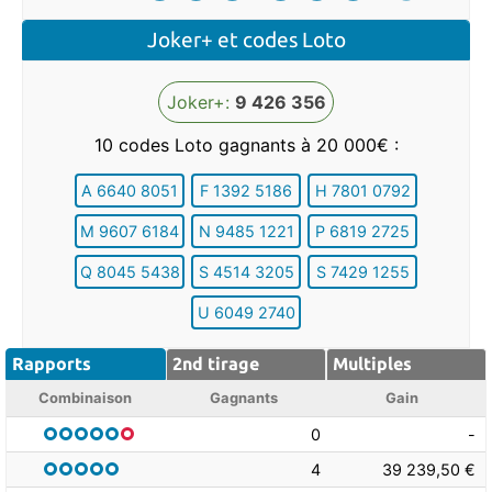
Joker+ et codes Loto
Joker+:
9 426 356
10 codes Loto gagnants à 20 000€ :
A 6640 8051
F 1392 5186
H 7801 0792
M 9607 6184
N 9485 1221
P 6819 2725
Q 8045 5438
S 4514 3205
S 7429 1255
U 6049 2740
Rapports
2nd tirage
Multiples
Combinaison
Gagnants
Gain
0
-
4
39 239,50 €