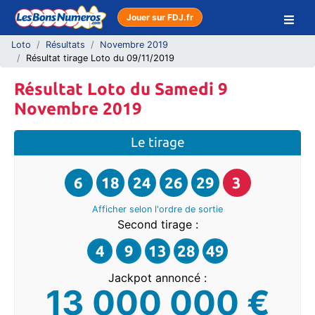
Jouer sur FDJ.fr
Loto
Résultats
Novembre 2019
Résultat tirage Loto du 09/11/2019
Résultat Loto du Samedi 9
Novembre 2019
Le tirage
6
18
24
26
29
3
Afficher selon l'ordre
de sortie
Second tirage :
4
9
13
28
49
Jackpot annoncé :
13 000 000 €