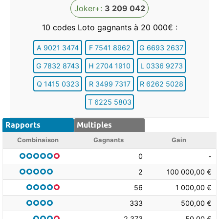
Joker+:
3 209 042
10 codes Loto gagnants à 20 000€ :
A 9021 3474
F 7541 8962
G 6693 2637
G 7832 8743
H 2704 1910
L 0336 9273
Q 1415 0323
R 3499 7317
R 6262 5028
T 6225 5803
Rapports
Multiples
Combinaison
Gagnants
Gain
0
-
2
100 000,00 €
56
1 000,00 €
333
500,00 €
2 373
50,00 €