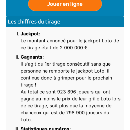
Jouer en ligne
Les chiffres du tirage
Jackpot:
Le montant annoncé pour le jackpot Loto de
ce tirage était de 2 000 000 €.
Gagnants:
Il s'agit du 1er tirage consécutif sans que
personne ne remporte le jackpot Loto, il
continue donc à grimper pour le prochain
tirage !
Au total ce sont 923 896 joueurs qui ont
gagné au moins le prix de leur grille Loto lors
de ce tirage, soit plus que la moyenne de
chanceux qui est de 798 900 joueurs du
Loto.
Statistiques numéros: