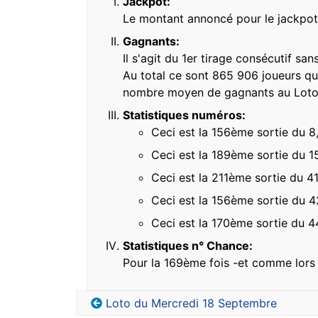
Jackpot:
Le montant annoncé pour le jackpot 
Gagnants:
Il s'agit du 1er tirage consécutif s
Au total ce sont 865 906 joueurs qui
nombre moyen de gagnants au Loto
Statistiques numéros:
Ceci est la 156ème sortie du 8, 
Ceci est la 189ème sortie du 15,
Ceci est la 211ème sortie du 41,
Ceci est la 156ème sortie du 42,
Ceci est la 170ème sortie du 44,
Statistiques n° Chance:
Pour la 169ème fois -et comme lors 
Loto du Mercredi 18 Septembre