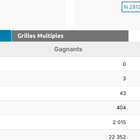
N 281
Grilles
Multiples
Gagnants
0
3
43
404
2 015
22 352