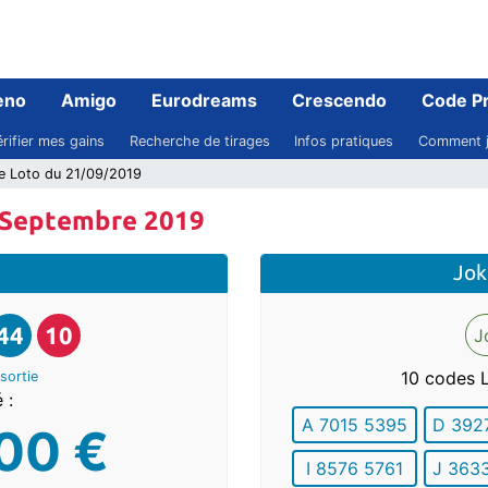
eno
Amigo
Eurodreams
Crescendo
Code P
rifier mes gains
Recherche de tirages
Infos pratiques
Comment j
ge Loto du 21/09/2019
 Septembre 2019
Jok
44
10
J
10 codes 
sortie
 :
A 7015 5395
D 392
00 €
I 8576 5761
J 363