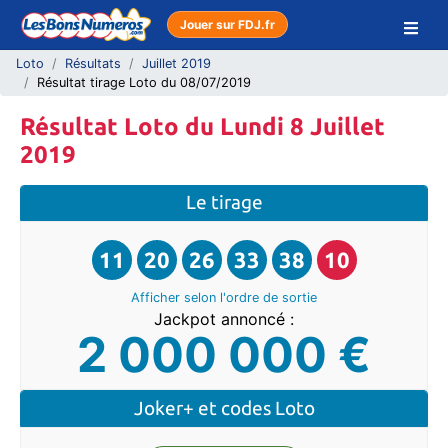
Jouer sur FDJ.fr
Loto
Résultats
Juillet 2019
Résultat tirage Loto du 08/07/2019
Résultat Loto du Lundi 8 Juillet
2019
Le tirage
11
20
26
33
38
10
Afficher selon l'ordre
de sortie
Jackpot annoncé :
2 000 000 €
Joker+ et codes Loto