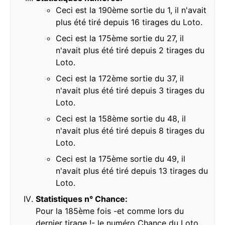
Ceci est la 190ème sortie du 1, il n'avait
plus été tiré depuis 16 tirages du Loto.
Ceci est la 175ème sortie du 27, il
n'avait plus été tiré depuis 2 tirages du
Loto.
Ceci est la 172ème sortie du 37, il
n'avait plus été tiré depuis 3 tirages du
Loto.
Ceci est la 158ème sortie du 48, il
n'avait plus été tiré depuis 8 tirages du
Loto.
Ceci est la 175ème sortie du 49, il
n'avait plus été tiré depuis 13 tirages du
Loto.
Statistiques n° Chance:
Pour la 185ème fois -et comme lors du
dernier tirage !- le numéro Chance du Loto