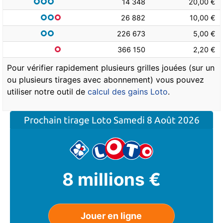
14 348
20,00 €
26 882
10,00 €
226 673
5,00 €
366 150
2,20 €
Pour vérifier rapidement plusieurs grilles jouées (sur un
ou plusieurs tirages avec abonnement) vous pouvez
utiliser notre outil de
calcul des gains Loto
.
Prochain tirage Loto
Samedi 8 Août 2026
8 millions €
Jouer en ligne