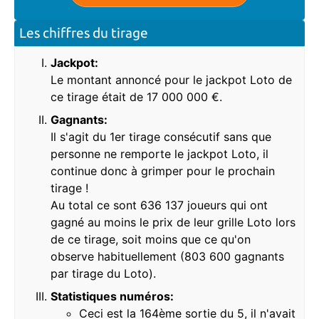
Les chiffres du tirage
Jackpot:
Le montant annoncé pour le jackpot Loto de
ce tirage était de 17 000 000 €.
Gagnants:
Il s'agit du 1er tirage consécutif sans que
personne ne remporte le jackpot Loto, il
continue donc à grimper pour le prochain
tirage !
Au total ce sont 636 137 joueurs qui ont
gagné au moins le prix de leur grille Loto lors
de ce tirage, soit moins que ce qu'on
observe habituellement (803 600 gagnants
par tirage du Loto).
Statistiques numéros:
Ceci est la 164ème sortie du 5, il n'avait